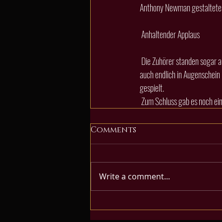
Anthony Newman gestaltete 
 Anhaltender Applaus
 Die Zuhörer standen sogar auf und zeigten dadurch zum einen dem Künstler ihre Ehre – zum anderen konnten sie ihn so dann 
auch endlich in Augenschein 
gespielt.
 Zum Schluss gab es noch ei
Comments
Write a comment...