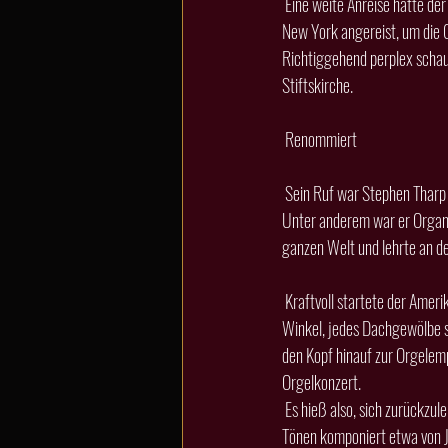
 Eine weite Anreise hatte der Organist Stephen Tharp, der am Sonntag die Vorenweg-Orgel zum Leben erweckte. Er kam aus 
New York angereist, um die 
Richtiggehend perplex schaut
Stiftskirche.
 Renommiert
 Sein Ruf war Stephen Tharp wohl vorausgeeilt; er gehört zu den international bekanntesten und renommiertesten Organisten. 
Unter anderem war er Organis
ganzen Welt und lehrte an de
 Kraftvoll startete der Amerikaner dann also sein Konzert in Cappenberg mit einem Praeludium von Nikolaus Bruhns. Jeder 
Winkel, jedes Dachgewölbe sc
den Kopf hinauf zur Orgelempo
Orgelkonzert.
 Es hieß also, sich zurückzulehnen, die Augen zu schließen und die Musik zu genießen. Changierend zwischen leisen, besinnlichen 
Tönen komponiert etwa von 