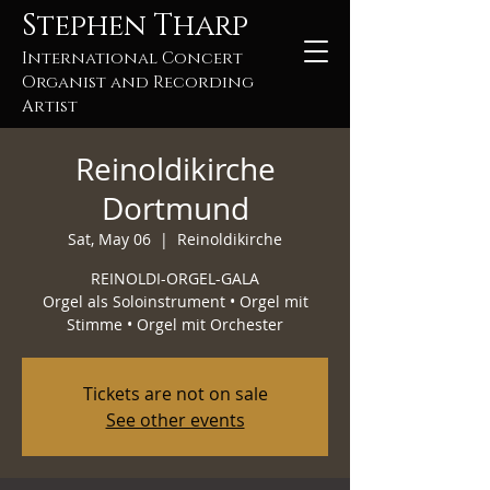
Stephen Tharp
International Concert
Organist and Recording
Artist
Reinoldikirche
Dortmund
Sat, May 06
  |  
Reinoldikirche
REINOLDI-ORGEL-GALA
Orgel als Soloinstrument • Orgel mit
Stimme • Orgel mit Orchester
Tickets are not on sale
See other events