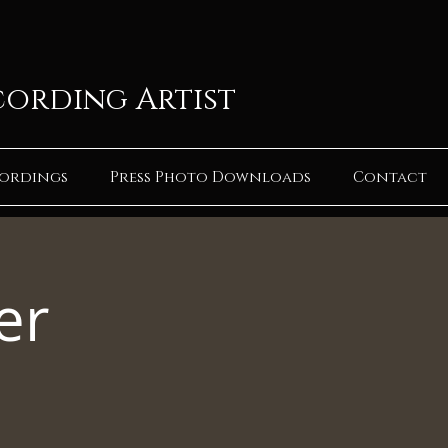
cording Artist
ordings
Press Photo Downloads
Contact
er