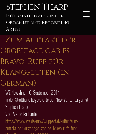
Stephen Tharp
International Concert
Organist and Recording
Artist
- Zum Auftakt der
Orgeltage gab es
Bravo-Rufe für
Klangfluten (in
German)
WZ Newsline, 16. September 2014
In der Stadthalle begeisterte der New Yorker Organist 
Stephen Tharp
Von  Veronika Pantel
https://www.wz.de/nrw/wuppertal/kultur/zum-
auftakt-der-orgeltage-gab-es-bravo-rufe-fuer-