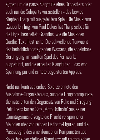
eignet, um die ganze Klangfülle eines Orchesters oder 
auch nur die Soloparts vorzustellen – das bewies 
Stephen Tharp mit ausgefeiltem Spiel. Die Musik zum 
„Zauberlehrling“ von Paul Dukas hat Tharp selbst für 
die Orgel bearbeitet. Grandios, wie die Musik den 
Goethe-Text illustrierte: Die schwellende Tonwucht 
des bedrohlich ansteigenden Wassers, die scheinbare 
Beruhigung, im sanften Spiel des Fernwerks 
ausgeführt, und die erneuten Klangfluten – das war 
Spannung pur und erntete begeisterten Applaus.
Nicht nur kontrastreiches Spiel zeichnete den 
Ausnahme-Organisten aus, auch die Programmpunkte 
thematisierten den Gegensatz von Ruhe und Erregung: 
Petr Ebens kurzer Satz „Moto Ostinato“ aus seiner 
„Sonntagsmusik“ zeigte die Pracht versponnener 
Melodien über zahlreichen Ostinato-Figuren, und die 
Passacaglia des amerikanischen Komponisten Leo 
Sowerby einen stetigen Klangfluss mit rhythmischen 