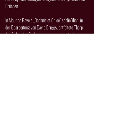
Brüchen.
In Maurice Ravels „Daphnis et Chloé“ schließlich, in 
der Bearbeitung von David Briggs, entfaltete Tharp 
den funkelnden Zauber einer impressionistischen 
Klangfarben-Palette. Bravo-Rufe, zustimmende Pfiffe 
und stehend gespendeter Applaus erlebt man eher 
selten bei Orgelkonzerten. Hier jedoch waren sie 
absolut berechtigt. Zum Dank spielte Stephen Tharp 
den Anfang von Händels „Wassermusik“ als 
mitreissenden Rausschmeisser.
Comments
Write a comment...